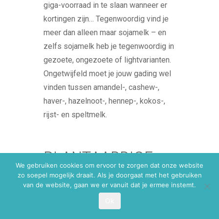
giga-voorraad in te slaan wanneer er
kortingen zijn… Tegenwoordig vind je
meer dan alleen maar sojamelk – en
zelfs sojamelk heb je tegenwoordig in
gezoete, ongezoete of lightvarianten.
Ongetwijfeld moet je jouw gading wel
vinden tussen amandel-, cashew-,
haver-, hazelnoot-, hennep-, kokos-,
rijst- en speltmelk.
PLANTAARDIGE
We gebruiken cookies om ervoor te zorgen dat onze website
YOGHURT
zo soepel mogelijk draait. Als je doorgaat met het gebruiken
van de website, gaan we er vanuit dat je ermee instemt.
Ok
Hoewel vegan yoghurt nog niet in